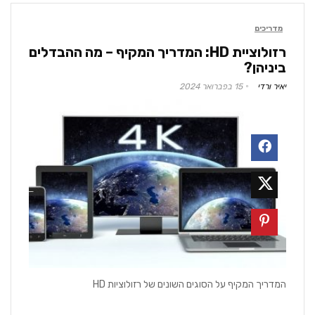
מדריכים
רזולוציית HD: המדריך המקיף – מה ההבדלים
ביניהן?
יאיר ורדי
15 בפברואר 2024
המדריך המקיף על הסוגים השונים של רזולוציות HD