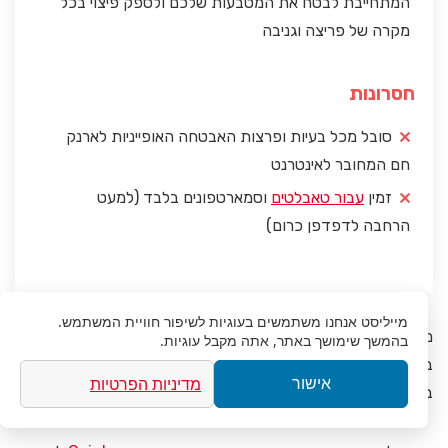
המתחייבת לבטח את המטבעות שלכם ולספק פיצוי בכל
מקרה של פריצה וגניבה
חסרונות
סובל מכל בעיות ופרצות האבטחה האופייניות לארנק
חם המחובר לאינטרנט
זמין
עבור טאבלטים
וסמארטפונים בלבד (למעט
הרחבה לדפדפן כרום)
מייליסט
אנחנו משתמשים בעוגיות לשיפור חוויית המשתמש.
מעבר לתמיכה מלאה ב-500 מטבעות קריפטו שונים, תוכלו לאחסן
בהמשך שימושך באתר, אתה מקבל עוגיות.
בארנק גם NFT (טוקן חסר תחליף) שהפך לטרנד החם והמדובר
מדיניות הפרטיות
אישור
ביותר בעולם הקריפטו
ובתחום המטאוורס
.