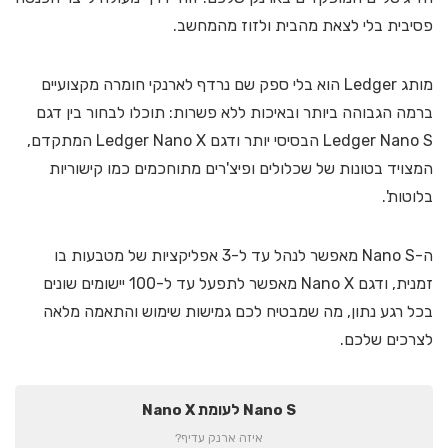
פסיבית בלי לצאת מהבית ולזוז מהמחשב.
מותג Ledger הוא בלי ספק שם נרדף לארנקי חומרה מקצועיים
ברמה הגבוהה ביותר ובאיכות ללא פשרות: תוכלו לבחור בין דגם
Ledger Nano S הבסיסי יותר ודגם Ledger Nano X המתקדם,
המצויד בטונות של שכלולים ופיצ'רים מתוחכמים כמו קישוריות
בלוטות'.
ה-Nano S מאפשר לנהל עד ל-3 אפליקציות של מטבעות בו
זמנית, ודגם Nano X מאפשר לתפעל עד ל-100 יישומים שונים
בכל רגע נתון, מה שמבטיח לכם גמישות שימוש והתאמה מלאה
לצרכים שלכם.
Nano S לעומת Nano X
איזה ארנק עדיף?