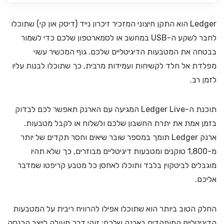
Ledger הוא התקן חיצוני המזכיר זיכרון נייד (דיסק און קי) שתוכלו
לחבר לשקע ה-USB במחשב או לסמארטפון שלכם כדי לשמור
בבטחה את המטבעות הדיגיטליים שלכם. גוף המכשיר עשוי
מפלדת אל חלד לקשיחות ועמידות מרבית, כך שתוכלו לבנות עליו
לזמן רב.
תוכנת ה-Ledger Live המגיעה עם הארנק תאפשר לכם לבדוק
בזמן אמת את יתרת החשבון שלכם ולשלוח או לקבל מטבעות.
ארנק Ledger תומך במספר שובר שיאים וחסר תקדים של יותר
מ-1,800 טוקנים ומטבעות דיגיטליים מבוזרים, כך שלא תהיו
מוגבלים לביטקוין בלבד ותוכלו לאחסן כל מטבע קריפטו שמדבר
אליכם.
החלק הטוב ביותר הוא שתוכלו אפילו להרוויח ריבית על המטבעות
הדיגיטליים המופקדים בארנק שלכם: זוהי דרך מעולה לייצר הכנסה