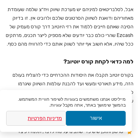
אבל, לסלבריטאים למיניהם יש מערכת שיווק ויח״צ שלמה שעומדת
מאחוריהם ודואגת לשיווק הסרטונים שלכם ולרובינו אין. זו בדיוק
הסיבה שאתם חייבים ללמוד את רזי היוטיוב דרך קורס מעמיק של
Ezcash שהרי כולם כבר יודעים שלא מספיק לייצר תכנים, מרתקים
ככל שיהיו, אלא חשוב אף יותר לשווק אותם כדי להרוויח מהם כסף.
למה כדאי לקחת קורס יוטיוב?
בקורס יוטיוב תקבלו את היסודות ההכרחיים כדי להצליח בעולם
הזה, מידע תאורטי ומעשי ועד להבנת עולמות השיווק שיגרמו
לתכנים שלכם להגיע לכמה שיותר גולשים ולקבל צפיות, כי כמו
מייליסט
אנחנו משתמשים בעוגיות לשיפור חוויית המשתמש.
שכבר ציינו צפיות = כסף!
בהמשך שימושך באתר, אתה מקבל עוגיות.
מדיניות הפרטיות
אישור
תורת הסיפור
– אין כמו סטוריטלינג טוב כבסיס לכל
סרטון ותוכן שיש כדי שתבינו על מה לדבר, תלמדו כיצד