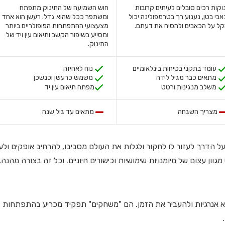
וקות רכים סובלים לעיתים קרובות
חוש השמיעה של התינוק מתפתח
בי בטן, נענוע רך בטרמפולינה יכול
ומשתפר ככל שהוא גדל. רעשן הוא אחד
ל על הכאבים ולהסיח את דעתם.
מצעצועי ההתפתחות הפופולריים ביותר
ומסייע בשיפור הקשב ותיאום עין ויד של
התינוק.
עומד בתקני בטיחות בינלאומיים
נוח לאחיזה
מתאים כבר מגיל לידה
משמש כרעשן וכנשכן
משלב מנגינות ורטט
מפתח תיאום עין יד
מצריך השגחה
מתאים עד גיל שנה
ל הדרך לעזור לו לחקור ולגלות את העולם מסביבו, להרחיב אופקים ולע
וון עצום של מיומנויות שימושיות וכישורים חיוניים. וכל זה בצורה מהנה,
יא אנרגיות ולהעביר את הזמן. הם "משחקים" תפקיד מכריע בהתפתחות