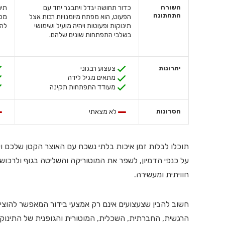
השורה
כדור תחושה יגדל ויתבגר יחד עם
תינ
התחתונה
הפעוט, הוא מפתח מיומנויות רבות אצל
מכא
תינוקות ופעוטות ויהיה מועיל ושימושי
להק
בשלבי התפתחות שונים שלהם.
יתרונות
צעצוע רבגוני
מתאים מגיל לידה
מעודד התפתחות תקינה
חסרונות
לא מצאתי
תוכלו לבלות זמן איכות בלתי נשכח עם האוצר הקטן שלכם וע
על כנפי הדמיון, לשפר את המוטוריקה והשליטה בגוף ולרכוש מג
חוויתית ומעשירה.
חשוב להבין שצעצועים אינם רק אמצעי בידור המאפשר להוצ
הרגשית, החברתית, השכלית, המוטורית והגופנית של התינוק.