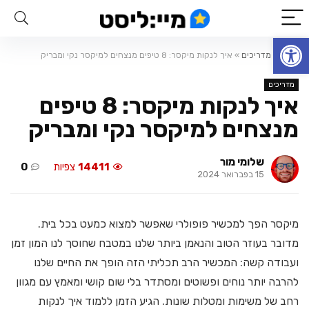
פתח סרגל נגישות
ראשי
»
מדריכים
»
איך לנקות מיקסר: 8 טיפים מנצחים למיקסר נקי ומבריק
מדריכים
איך לנקות מיקסר: 8 טיפים
מנצחים למיקסר נקי ומבריק
שלומי מור
14411
צפיות
0
15 בפברואר 2024
מיקסר הפך למכשיר פופולרי שאפשר למצוא כמעט בכל בית.
מדובר בעוזר הטוב והנאמן ביותר שלנו במטבח שחוסך לנו המון זמן
ועבודה קשה: המכשיר הרב תכליתי הזה הופך את החיים שלנו
להרבה יותר נוחים ופשוטים ומסתדר בלי שום קושי ומאמץ עם מגוון
רחב של משימות ומטלות שונות. הגיע הזמן ללמוד איך לנקות