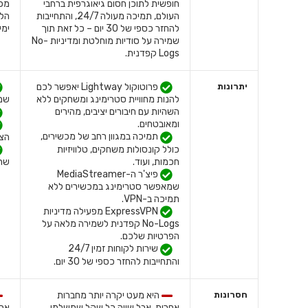
חופשית לתוכן חסום גיאוגרפית ברחבי
מכמ
העולם, תמיכה מעולה 24/7, והתחייבות
להחזר כספי של 30 יום – כל זאת תוך
ימי
שמירה על סודיות מוחלטת ומדיניות No-
Logs קפדנית.
יתרונות
פרוטוקול Lightway יאפשר לכם
להנות מחוויית סטרימינג ומשחקים ללא
שמע
השהיות עם חיבורים יציבים, מהירים
ומאובטחים.
תמיכה במגוון רחב של מכשירים,
הצפנ
כולל קונסולות משחקים, טלוויזיות
חכמות, ועוד.
שרת
פיצ'ר ה-MediaStreamer
שמאפשר סטרימינג במכשירים ללא
תמיכה ב-VPN.
ExpressVPN מפעילה מדיניות
No-Logs קפדנית לשמירה מלאה על
הפרטיות שלכם.
שירות לקוחות זמין 24/7
והתחייבות להחזר כספי של 30 יום.
חסרונות
היא מעט יקרה יותר מחברות
אחרות, אבל שווה כל שקל שתשלמו.
אבל