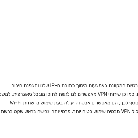
לשימוש ב-VPN יש כמה יתרונות מרכזיים. הוא משפר את הפרטיות המקוונת באמצעות מיסוך כתובת ה-IP שלנו והצפנת חיבור
האינטרנט ובכך מציע הגנה על נתונים מפני האקרים ומעקבים. כמו כן שירותי VPN מאפשרים לנו לגשת לתוכן מוגבל גיאוגרפית, למש
שירותי סטרימינג או אתרים החסומים באזור שבו אנו נמצאים. נוסף לכך, הם מאפשרים אבטחה יעילה בעת שימוש ברשתות Wi-Fi
ציבוריות ומונעים גישה לא מורשית למידע האישי שלנו. בסך הכול VPN מבטיח שימוש בטוח יותר, פרטי יותר וגלישה בראש שקט ברשת