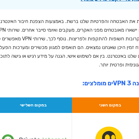
לוגיה חכמה המשפרת את האבטחה והפרטיות שלנו ברשת. באמצעות הצפנת חיבור האינטרנ
והסתרת כתובת ה-IP, שירותי VPN מבטיחים שהנתונים שלנו יישארו מאובטחים מפני 
יעילים מאוד בזמן השימוש ברשתות ויי-פיי ציבוריות שלעיתים קרובות חשופות להתקפות ולפריצות. נוסף לכך, 
 זמין היכן שאנחנו נמצאים. הם תואמים למגוון מכשירים ומערכות הפעל
נו באינטרנט. בין אם לשימוש אישי, הגנה על מידע רגיש או גישה לתוכן
לצים:
במקום השני
במקום השלישי