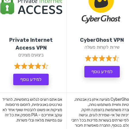
Private Internet
CyberGhost VPN
שירות לקוחות מעולה
Access VPN
ביצועים מצוינים
למידע נוסף
למידע נוסף
CyberGhost מציעה איזון בין אבטחה,
אם אתם רוצים לגלוש בחופשיות, להוריד
יות וחוויית משתמש נוחה,.
טורנטים באנונימיות, לחסום פרסומות
ברה משתמשת בהצפנה חזקה,
מציקות או פשוט להבטיח שאף אחד לא
ניות של אי-שמירת לוגים, וגישה
עוקב אחריכם – PIA מספק את כל זה
פי שרתים בעשרות מדינות בכל רחבי
עם גמישות מלאה ובלי פשרות.
לם. בנוסף, החברה מאפשרת חיבור