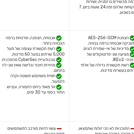
ה מכשירים בו זמנית, ושירות
הלקוחות שלהם זמין 24 שעות ביום, 7
ם בשבוע.
הצפנת AES-256-GCM
אבטחה, הצפנה, ופרטיות ברמה
ניקה אבטחה ברמה גבוהה.
הגבוהה ביותר.
מדיניות של אי-שמירת לוגים.
רשת תקשורת עצומה של מעל
מציעה שני פרוטוקולים של
5,000 שרתים במעל 60 מדינות.
טכנולוגיית CyberSec מהפכנית.
ה- IKEv2.
רשת תקשורת גדולה של אלפי
מהירות חיבור וגלישה שאין שני לה
ים בעשרות מדינות.
בתחום.
חוויית משתמש פשוטה וקלה
לתפעול.
זול מאוד ביחס לתמורה, וגם יש
החזר כספי עד 30 ימים.
התוכניות לא הכי זולות שתמצאו,
עשוי להיות מורכב למשתמשים
 מדובר בחברה איכותית.
פחות טכניים.