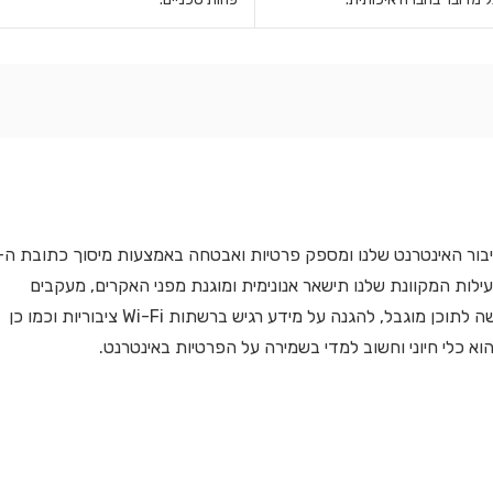
 חיבור האינטרנט שלנו ומספק פרטיות ואבטחה באמצעות מיסוך כתובת ה-
דרך שרתים מאובטחים. VPN מבטיח שהפעילות המקוונת שלנו תישאר אנונימית ומוגנת מפני האקרים, מעקבים
והפרות נתונים. רשתות VPN משמשות בדרך כלל לנתינת גישה לתוכן מוגבל, להגנה על מידע רגיש ברשתות Wi-Fi ציבוריות וכמו כן