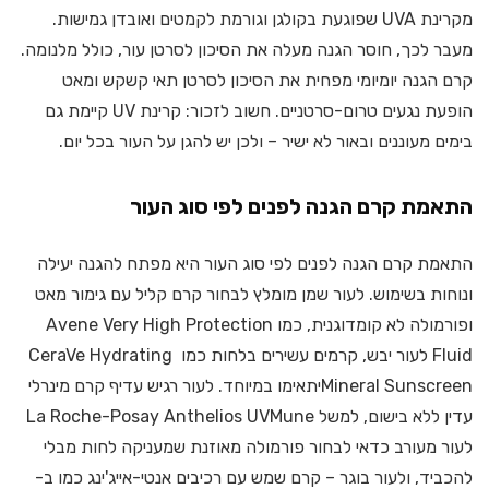
מקרינת UVA שפוגעת בקולגן וגורמת לקמטים ואובדן גמישות.
מעבר לכך, חוסר הגנה מעלה את הסיכון לסרטן עור, כולל מלנומה.
קרם הגנה יומיומי מפחית את הסיכון לסרטן תאי קשקש ומאט
הופעת נגעים טרום-סרטניים. חשוב לזכור: קרינת UV קיימת גם
בימים מעוננים ובאור לא ישיר – ולכן יש להגן על העור בכל יום.
התאמת קרם הגנה לפנים לפי סוג העור
התאמת קרם הגנה לפנים לפי סוג העור היא מפתח להגנה יעילה
ונוחות בשימוש. לעור שמן מומלץ לבחור קרם קליל עם גימור מאט
ופורמולה לא קומדוגנית, כמו Avene Very High Protection
Fluid לעור יבש, קרמים עשירים בלחות כמו CeraVe Hydrating
Mineral Sunscreenיתאימו במיוחד. לעור רגיש עדיף קרם מינרלי
עדין ללא בישום, למשל La Roche-Posay Anthelios UVMune
לעור מעורב כדאי לבחור פורמולה מאוזנת שמעניקה לחות מבלי
להכביד, ולעור בוגר – קרם שמש עם רכיבים אנטי-אייג'ינג כמו ב-