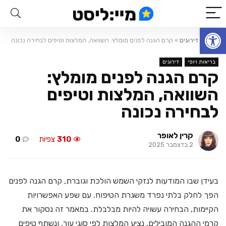
פתח סרגל נגישות
ראשי
»
דירוגים
»
קרם הגנה לפנים מומלץ: השוואה, המלצות וטיפים לבחירה נכונה
בריאות ויופי
דירוגים
קרם הגנה לפנים מומלץ:
השוואה, המלצות וטיפים
לבחירה נכונה
קרין לאופר
310
צפיות
0
2 בדצמבר 2025
בעידן שבו המודעות לנזקי השמש הולכת וגוברת, קרם הגנה לפנים
הפך לחלק בלתי נפרד משגרת הטיפוח. עם שפע האפשרויות
הקיימות, הבחירה עשויה להיות מבלבלת. במאמר זה נסקור את
קרמי ההגנה המובילים, נציע המלצות לפי סוגי עור, ונשתף טיפים