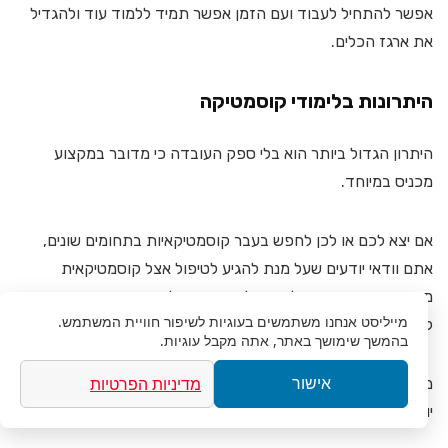
אפשר להתחיל לעבוד ועם הזמן אפשר תמיד ללמוד עוד ולהגדיל
את ארגז הכלים.
היתרונות בלימודי קוסמטיקה
היתרון הגדול ביותר הוא בלי ספק העובדה כי מדובר במקצוע
מכניס במיוחד.
אם יצא לכם או לכן לחפש בעבר קוסמטיקאיות בתחומים שונים,
אתם וודאי יודעים שעל מנת להגיע לטיפול אצל קוסמטיקאית
מקצועית וטובה צריך לחכות לפעמים אפילו מספר חודשים וכדאי
מייליסט
אנחנו משתמשים בעוגיות לשיפור חוויית המשתמש.
לקבוע תור מראש מבעוד מועד.
בהמשך שימושך באתר, אתה מקבל עוגיות.
מדיניות הפרטיות
מי שמחפש מקצוע רווחי לכל החיים ומוכן לפתוח עסק עצמאי משלו,
אישור
יוכל בהחלט להרוויח ובגדול אם יבחר בלימודי קוסמטיקה.