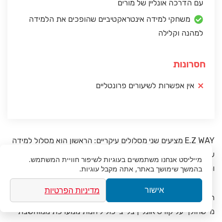
עם הדרכה אונליין של מורים
משחקי למידה אינטראקטיביים שהופכים את הלמידה
למהנה וקלילה
חסרונות
אין אפשרות לשיעורים פרונטליים
E.Z WAY מציעים שני מסלולים עיקריים: הראשון הוא מסלול למידה
עצמית דרך סרטונים, כשהיתרון הוא שניתן ללמוד מאיפה שרוצים
מייליסט
אנחנו משתמשים בעוגיות לשיפור חוויית המשתמש.
ומתי שרוצים.
בהמשך שימושך באתר, אתה מקבל עוגיות.
מדיניות הפרטיות
אישור
המסלול השני הוא מסלול הליווי עם שיעורי אונליין במועדים קבועים.
מי שהולך על קורס אונליין בלייב יכול ליהנות ממערכת ממוחשבת