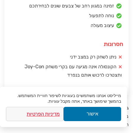
זמינה במגוון רחב של צבעים שונים לבחירתכם
נוחה לתפעול
עיצוב מעולה
חסרונות
ניתן לשחק רק במצב ידני
הקונסולה אינה מגיעה עם בקרי משחק Joy-Con
ותצטרכו לרכוש אותם בנפרד
מייליסט
אנחנו משתמשים בעוגיות לשיפור חוויית המשתמש.
בהמשך שימושך באתר, אתה מקבל עוגיות.
גם המסך של גרסת הלייט קטן יותר ומגיע בגודל של 5.5 אינץ’
מדיניות הפרטיות
אישור
בלבד, לעומת מסך בגודל 6.2 אינץ’ בנינטנדו סוויץ’. אבל שתי
הקונסולות תומכות ברזולוציה של 720p.