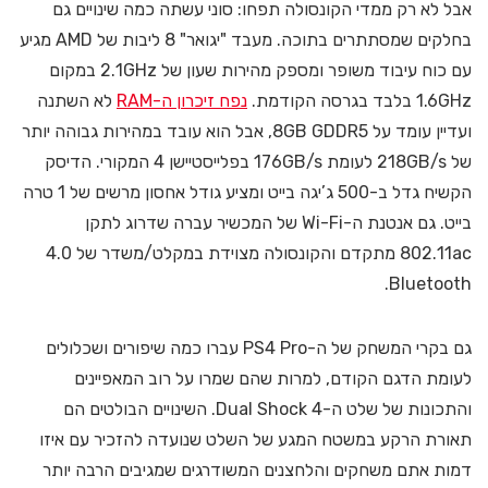
אבל לא רק ממדי הקונסולה תפחו: סוני עשתה כמה שינויים גם
בחלקים שמסתתרים בתוכה. מעבד "יגואר" 8 ליבות של AMD מגיע
עם כוח עיבוד משופר ומספק מהירות שעון של 2.1GHz במקום
1.6GHz בלבד בגרסה הקודמת.
נפח זיכרון ה-RAM
לא השתנה
ועדיין עומד על 8GB GDDR5, אבל הוא עובד במהירות גבוהה יותר
של 218GB/s לעומת 176GB/s בפלייסטיישן 4 המקורי. הדיסק
הקשיח גדל ב-500 ג’יגה בייט ומציע גודל אחסון מרשים של 1 טרה
בייט. גם אנטנת ה-Wi-Fi של המכשיר עברה שדרוג לתקן
802.11ac מתקדם והקונסולה מצוידת במקלט/משדר של 4.0
Bluetooth.
גם בקרי המשחק של ה-PS4 Pro עברו כמה שיפורים ושכלולים
לעומת הדגם הקודם, למרות שהם שמרו על רוב המאפיינים
והתכונות של שלט ה-Dual Shock 4. השינויים הבולטים הם
תאורת הרקע במשטח המגע של השלט שנועדה להזכיר עם איזו
דמות אתם משחקים והלחצנים המשודרגים שמגיבים הרבה יותר