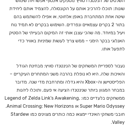
השלטים של הנינטנדו סוויץ' מספקים אינסוף אפשרויות שימוש
שונות: תוכלו להרכיב אותם על הקונסולה, להצמיד אותם ליחידת
שיטה אחת המתחברת באופן אלחוטי, או אפילו להשתמש בהם
בתור 2 בקרים עצמאיים ונפרדים. השימוש בבקרים לא תמיד נוח
ויעיל במיוחד. מה שהכי עצבן אותי זה המיקום הבעייתי של הסטיק
האנלוגי בבקר הימני – ממש צריך לעשות שמיניות באוויר כדי
לתפעל אותו.
נעבור לספריית המשחקים של הנינטנדו סוויץ: מבחינת הגודל
והאיכות שלה, היא לא נופלת בהרבה משני המתחרים העיקריים –
הפלייסטיישן וה-Xbox והיא גדלה ומתרחבת מדי שנה. מדובר
במבחר המגוון ביותר שנינטנדו הציעה אי פעם, ותוכלו ליהנות
ממשחקים בלעדיים כמו: Legend of Zelda Link’s Awakening,
Super Mario Odyssey או Animal Crossing: New Horizons.
חובבי משחקי האינדי יימצאו כמה כותרים מצוינים כמו Stardew
Valley.