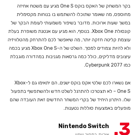
בקר המשחק של האקס בוקס One S מגיע עם משטח אחיזה
מחוספס, מה שאומר שתוכלו להשתמש בו בנוחות מקסימלית
במשך שעות ארוכות. מדובר בשיפור משמעותי לעומת הבקר של
קונסולת Xbox One. בנוסף, הוא מגיע עם אנטנת משופרת בעלת
עוצמת קליטה חזקה יותר, מה שיאפשר לכם להתרחק מהטלוויזיה
ולא להיות צמודים למסך. השלט של ה-Xbox One S מגיע בכמה
עיצובים מדליקים, כולל כמה גרסאות מגניבות במהדורה מוגבלת
כמו Cyberpunk 2077.
אם נשארו לכם שלטי אקס בוקס ישנים, הם יתאימו גם ל-Xbox
One S – לא תצטרכו להתרגל לשלט חדש ולהשתפשף בתפעול
שלו. היתרון היחיד של בקרי המשחר החדשים זאת העובדה שהם
מופעלים באמצעות סוללות נטענות.
3
Nintendo Switch
איכות במחיר שפוי