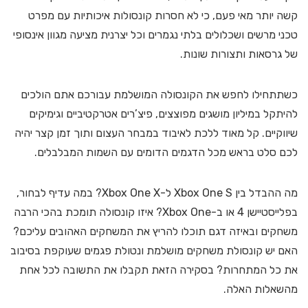
קשה יותר מאי פעם, כי לא חסרות קונסולות איכותיות עם מפרט
טכני מרשים ושכלולים בלתי נגמרים וכל יצרנית מציעה מגוון אינסופי
של גרסאות ותצורות שונות.
כשתתחילו לחפש את הקונסולה המושלמת עבורכם אתם הולכים
להיתקל במיליון מושגים מפוצצים, פיצ’רים אטרקטיביים וגימיקים
שיווקיים. קל מאוד ללכת לאיבוד במבחר העצום ותוך זמן קצר יהיה
לכם סלט בראש מכל הדגמים הדומים עם השמות המבלבלים.
מה ההבדל בין Xbox One S ל-Xbox One X? במה עדיף לבחור,
בפלייסטיישן 4 או ב-Xbox One? איזו קונסולה תומכת בהכי הרבה
משחקים ובאיזה דגם תוכלו להריץ את המשחקים האהובים עליכם?
האם יש קונסולת משחקים מושלמת ונטולת פגמים שעוקפת בסיבוב
את כל המתחרות? בסקירה הזאת תקבלו את התשובה לכל אחת
מהשאלות האלה.