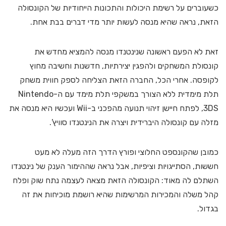
כשעוברים על רשימת היכולות והתכונות הייחודיות של הקונסולה
הזאת, נראה שהיא מנסה לעשות יותר מדי דברים בבת אחת.
זאת לא הפעם ראשונה שנינטנדו מנסה להמציא מחדש את
קונסולת המשחקים ולהפגין יצירתיות, חדשנות וחשיבה מחוץ
לקופסה. אחרי הכל, החברה הזאת הצליחה לספק חווית משחק
תלת מימדית ללא הצורך במשקפי תלת מימד עם ה-Nintendo
3DS, לפתח חיישן זיהוי תנועה מהפכני ב-Wii ועכשיו היא מנסה את
מזלה עם קונסולה היברידית ויצרה את הנינטנדו סוויץ’.
כמובן שהקונספט החלוצי ופורץ הדרך הזה מעלה לא מעט
חששות, הסתייגויות וציפיות, אבל נראה שההימור הענק של נינטנדו
השתלם לה מאוד: הקונסולה הזאת מצאה לעצמה נתח שוק ופלח
קהל משלה והמכירות המרשימות שהיא רושמת מוכיחות את זה
בגדול.