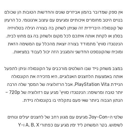
אין ספק שמדובר בהמון אביזרים שונים והחדשות הטובות הן שכולם
בנויים היטב מחומרים איכותיים ומגיעים עם עיצוב ארגונומי. כל הרעיון
של קונסולה היברידית זה שניתן לשחק בה בצורה רגילה בטלוויזיה
בסלון או לקחת אותה איתכם לכל מקום ולשחק בה גם מחוץ לבית.
הנינטנדו סוויץ’ מתמודד בצורה יוצאת מהכלל עם המשימה הזאת
ומוכיח שהקונספט החדשני והמגניב הזה יכול לעבוד במציאות.
במצב משחק נייד שבו השלטים מורכבים על הקונסולה וניתן לתפעל
אותה באמצעות הלחצנים האנלוגיים, היא מזכירה את הקונסולה
הניידת PlayStation Vita, אבל הרזולוציה של המסך שלה הרבה
יותר טובה ומרשימה: הנינטנדו סוויץ’ מגיע עם רזולוציה של 720p –
הנתון הגבוה ביותר שאי פעם נתקלתי בו בקונסולה ניידת.
שלטי ה-Joy-Con מגיעים עם מגוון רחב של לחצנים יעילים ונוחים
לשימוש. בקר המשחק ליד ימין מגיע עם כפתורי A, B, X ו-Y