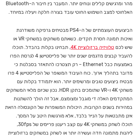
מהר ומרגישים קלילים ונוחים יותר. המעבר בין חיבור ה-Bluetooth
האלחוטי למצב השימוש החוטי עובד בצורה חלקה ויעילה במיוחד.
הביצועים העוצמתיים של ה-PS4 מבטיחים גרפיקה משודרגת
ואיכות תמונה חסרת תקדים. כשאתם משחקים במשחקי VR או
שיש לכם
טלוויזיה ברזולוציית 4K
, תבחינו בקלות בהבדל. תוכלו
להעביר קבצים מדגמים ישנים יותר של פלייסטיישן 4 לגרסת הפרו
באמצעות כבל Ethernet – רק תצטרכו להתאזר בסבלנות כי
מדובר בתהליך ארוך. כוח העיבוד המשופר של הפלייסטיישן 4 פרו
מבטיח ביצועים טובים ומרשימים יותר. הוא יתמודד בקלות עם
משחקי 4K ו-VR שתומכים בתקן HDR. נכון שכיום מלאי המשחקים
המתקדמים האלה די מוגבל ומצומצם, אבל זה הולך להשתנות
במהירות בשנים הקרובות. היכולות המשופרות של הקונסולה הזאת
אינן מתבטאות על הנייר בלבד, אלא מורגשות היטב על המסך.
תוכלו לשחק במשחקי 4K עם קצב ריענון פריימים של 30fps,
ליהנות מתמונה חדה ועשירה יותר או לשחק במשחקים ברזולוציית