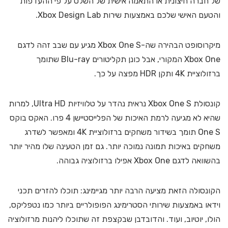
של חברה חיצונית או התאמה אישית של השלט על פי ההעדפות
והטעם האישי שלכם באמצעות שירות Xbox Design Lab.
מיקרוסופט הבהירה שה-Xbox One S מגיע עם שבב זהה לדגם
Xbox One המקורי, אבל כונן תקליטורים Blu-ray שתומך
ברזולוציית 4K ותקן HDR מפצה על כך.
קונסולת Xbox One S נראית נהדר על טלוויזיות Ultra HD, למרות
שהיא לא מגיעה לרמת האיכות של הפלייסטיישן 4 פרו. האקס בוקס
One S תומך בשידור משחקים ברזולוציית 4K ומאפשר לשדרג
משחקים באיכות תמונה נמוכה יותר. גם זמן הטעינה שלו מהיר יותר
בהשוואה לדגם Xbox One אפילו ברזולוציה גבוהה.
הקונסולה הזאת מציעה הרבה יותר מגיימינג: תוכלו להזרים תכני
וידאו באמצעות שירותי הסטרימינג הפופולריים ביותר כמו נטפליקס,
הולו, יוטיוב, ועוד. והדובדבן שבקצפת זה שתוכלו ליהנות מרזולוציה