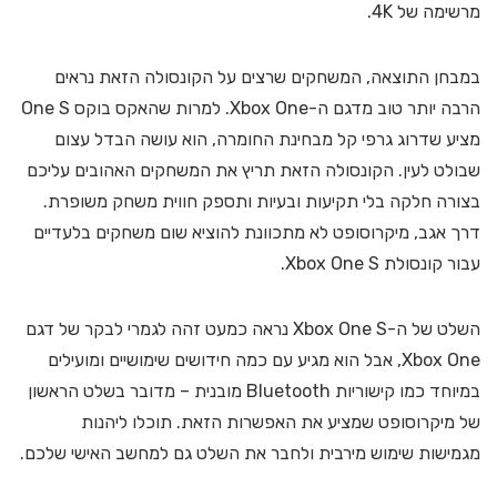
מרשימה של 4K.
במבחן התוצאה, המשחקים שרצים על הקונסולה הזאת נראים
הרבה יותר טוב מדגם ה-Xbox One. למרות שהאקס בוקס One S
מציע שדרוג גרפי קל מבחינת החומרה, הוא עושה הבדל עצום
שבולט לעין. הקונסולה הזאת תריץ את המשחקים האהובים עליכם
בצורה חלקה בלי תקיעות ובעיות ותספק חווית משחק משופרת.
דרך אגב, מיקרוסופט לא מתכוונת להוציא שום משחקים בלעדיים
עבור קונסולת Xbox One S.
השלט של ה-Xbox One S נראה כמעט זהה לגמרי לבקר של דגם
Xbox One, אבל הוא מגיע עם כמה חידושים שימושיים ומועילים
במיוחד כמו קישוריות Bluetooth מובנית – מדובר בשלט הראשון
של מיקרוסופט שמציע את האפשרות הזאת. תוכלו ליהנות
מגמישות שימוש מירבית ולחבר את השלט גם למחשב האישי שלכם.