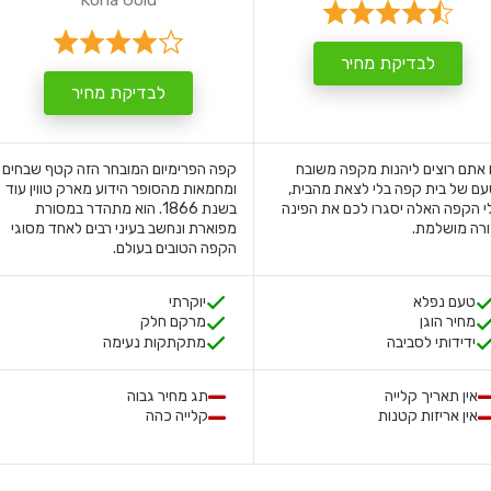
Kona Gold
לבדיקת מחיר
לבדיקת מחיר
אתם רוצים ליהנות מקפה משובח
קפה הפרימיום המובחר הזה קטף שבחים
ם של בית קפה בלי לצאת מהבית,
ומחמאות מהסופר הידוע מארק טווין עוד
י הקפה האלה יסגרו לכם את הפינה
בשנת 1866. הוא מתהדר במסורת
רה מושלמת.
מפוארת ונחשב בעיני רבים לאחד מסוגי
הקפה הטובים בעולם.
טעם נפלא
יוקרתי
מחיר הוגן
מרקם חלק
ידידותי לסביבה
מתקתקות נעימה
אין תאריך קלייה
תג מחיר גבוה
אין אריזות קטנות
קלייה כהה