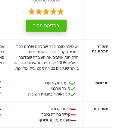
Kicking Horse
לבדיקת מחיר
השורה
יש סיבה טובה לכך שהקפה שלהם הפך
אם 
התחתונה
לחביב הקהל ושבר שיאי מכירות-
בטע
הלקוחות אוהבים את העובדה שמדובר
פול
בפולים 100% אורגניים מהאיכות הגבוהה
בצו
ביותר שנקלים בצורה מקצועית ומדויקת.
יתרונות
טעם חזק ובועט
מוצר אורגני
קל לאיתור בחנויות השונות
חסרונות
אריזה קטנה
קלייה בהירה בלבד
טעם מעט מר ושרוף