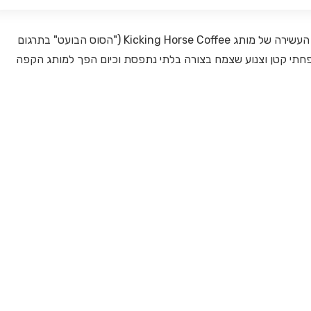
לפני שנדבר על הקפה עצמו, בואו נקבל טעימה מההיסטוריה העשירה של מותג Kicking Horse Coffee ("הסוס הבועט" בתרגום
חתי קטן וצנוע שצמח בצורה בלתי נתפסת וכיום הפך למותג הקפה