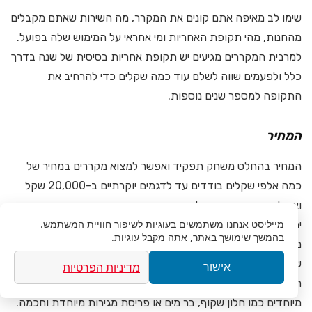
שימו לב מאיפה אתם קונים את המקרר, מה השירות שאתם מקבלים
מהחנות, מהי תקופת האחריות ומי אחראי על המימוש שלה בפועל.
למרבית המקררים מגיעים יש תקופת אחריות בסיסית של שנה בדרך
כלל ולפעמים שווה לשלם עוד כמה שקלים כדי להרחיב את
התקופה למספר שנים נוספות.
המחיר
המחיר בהחלט משחק תפקיד ואפשר למצוא מקררים במחיר של
כמה אלפי שקלים בודדים עד לדגמים יוקרתיים ב-20,000 שקל
ואפילו יותר. מה שצריך לזכור זה שגם אם בוחרים במקרר פשוט
מייליסט
אנחנו משתמשים בעוגיות לשיפור חוויית המשתמש.
יחסית, ב-2,000 עד 6,000 שקל, עדיין אפשר למצוא מקררים
בהמשך שימושך באתר, אתה מקבל עוגיות.
מאוד נוחים, אמינים, שיש להם קירור מעולה, שהם שקטים וכאלה
שמחזיקים להרבה שנים. מה שכן זה שצריך לזכור שבטווח המחירים
מדיניות הפרטיות
אישור
הזה נצטרך כנראה לוותר על שטח אחסון גדול מאוד או על פיצ׳רים
מיוחדים כמו חלון שקוף, בר מים או פריסת מגירות מיוחדת וחכמה.