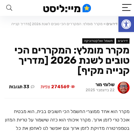
פתח סרגל נגישות
ראשי
»
דירוגים
»
מקרר מומלץ: המקררים הכי טובים לשנת 2026 [מדריך קנייה
מקיף]
דירוגים
חשמל ואלקטרוניקה
מקרר מומלץ: המקררים הכי
טובים לשנת 2026 [מדריך
קנייה מקיף]
שלומי מור
274569
צפיות
33 תגובות
22 בדצמבר 2025
מקרר הוא אחד ממוצרי החשמל הכי חשובים בבית, הוא מבטיח
אוכל טרי לזמן ארוך. מקרר איכותי הוא כזה שישמור על טריות המזון
בטמפרטורה מדויקת לזמן ארוך וגם יאפשר לנו לאחסן את כל