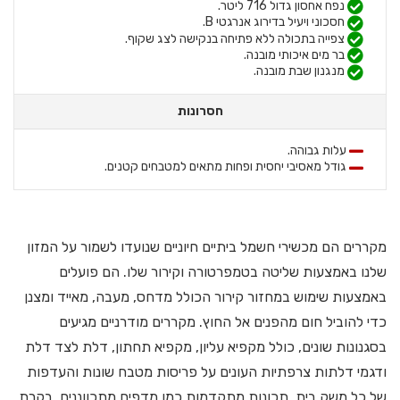
נפח אחסון גדול 716 ליטר.
חסכוני ויעיל בדירוג אנרגטי B.
צפייה בתכולה ללא פתיחה בנקישה לצג שקוף.
בר מים איכותי מובנה.
מנגנון שבת מובנה.
חסרונות
עלות גבוהה.
גודל מאסיבי יחסית ופחות מתאים למטבחים קטנים.
מקררים הם מכשירי חשמל ביתיים חיוניים שנועדו לשמור על המזון
שלנו באמצעות שליטה בטמפרטורה וקירור שלו. הם פועלים
באמצעות שימוש במחזור קירור הכולל מדחס, מעבה, מאייד ומצנן
כדי להוביל חום מהפנים אל החוץ. מקררים מודרניים מגיעים
בסגנונות שונים, כולל מקפיא עליון, מקפיא תחתון, דלת לצד דלת
ודגמי דלתות צרפתיות העונים על פריסות מטבח שונות והעדפות
של כל משק בית. תכונות מתקדמות כמו מדפים מתכווננים, בקרת