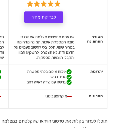
לבדיקת מחיר
השורה
אם אתם מחפשים מצלמת אינטרנט
היא
התחתונה
טובה המספקת איכות תמונה מדהימה
הגב
במחיר שפוי, תלכו בלי לחשוב פעמיים על
לבח
הדגם הזה. לא תצטרכו להשקיע המון
והז
ותקבלו תוצאות מספקות.
ישי
יתרונות
איכות צילום בלתי מפשרת
מחיר נגיש
עדשה עם שדה ראייה רחב
חסרונות
מיקרופון בינוני
תוכלו לערוך בקלות את סרטוני הוידאו שהקלטתם במצלמה ל