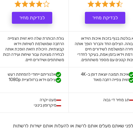
לבדיקת מחיר
לבדיקת מחיר
 בולטת בנוף בזכות איכות הוידאו
גולת הכותרת שלה היא זווית הצפייה
והה. הצילום החד והברור הופך אותה
הרחבה שמושלמת לשיחות וידאו
ירה המושלמת לשידורים חיים
קבוצתיות. היכולת הזאת הופכת אותה
רמת וידאו בזמן אמת, בעיקר לחדרי
לבחירה מצוינת עבור שיחות ועידה רבות
בות קטנים עם מספר משתתפים.
משתתפים ושידורים חיים.
איכות תמונה יוצאת דופן ב-4K
אלגוריתם ייחודי להפחתת רעש
זווית צפייה רחבה מאוד
צילום וידאו ברזולוציית 1080p
תג מחיר די גבוה
מעט יקרה
מיקרופון בינוני
פני שאתם מעלים אותם לרשת או להעלות אותם ישירות לרשתות