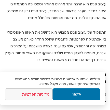
עיצוב פנים הוא הרבה יותר מרהיט מהודר וטפט יפה המתמזגים
היטב בחדר. מעבר לנראות של החדר, עיצוב פנים נכון גם משדרג
את הפונקציונליות, הנגישות והנוחות של חלל מסוים.
התפקיד של עיצוב פנים מקצועי הוא להשיג את האיזון האופטימלי
בין אסתטיקה לפרקטיות ולהבטיח שחלל החדר לא רק מעוצב
בצורה יפה והרמונית, אלא גם עונה בצורה מושלמת על הצרכים
שלכם, מותאם לסגנון החיים שלכם ומשקף את האופי ותחומי העניין
שלכם, כך שתהנו מכל רגע שאתם נמצאים בו.
מעצב פנים או מלביש בתים (סטייליסט)- מה
מייליסט
אנחנו משתמשים בעוגיות לשיפור חוויית המשתמש.
ההבדל?
בהמשך שימושך באתר, אתה מקבל עוגיות.
מדיניות הפרטיות
בניגוד למה שרבים חושבים, מעצב פנים ומלביש בתים זה ממש לא
אישור
אותו הדבר ומדובר בשני מקצועות שונים.