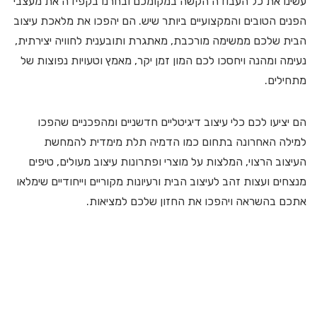
עשינו את כל העבודה הקשה במקומכם ובחרנו בקפידה את מעצבי
הפנים הטובים והמקצועיים ביותר שיש. הם יהפכו את מלאכת עיצוב
הבית שלכם ממשימה מורכבת, מאתגרת ותובענית לחוויה יצירתית,
נעימה ומהנה ויחסכו לכם המון זמן יקר, מאמץ וטעויות נפוצות של
מתחילים.
הם יציעו לכם כלי עיצוב דיגיטליים חדשניים ומהפכניים שהפכו
למילה האחרונה בתחום כמו הדמיה תלת מימדית להמחשת
העיצוב הרצוי, המלצות על מוצרי ופתרונות עיצוב מעולים, טיפים
מנצחים ועצות זהב לעיצוב הבית ורעיונות מקוריים וייחודיים שימלאו
אתכם בהשראה ויהפכו את החזון שלכם למציאות.