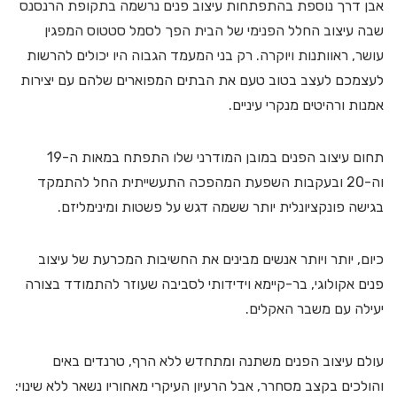
אבן דרך נוספת בהתפתחות עיצוב פנים נרשמה בתקופת הרנסנס
שבה עיצוב החלל הפנימי של הבית הפך לסמל סטטוס המפגין
עושר, ראוותנות ויוקרה. רק בני המעמד הגבוה היו יכולים להרשות
לעצמכם לעצב בטוב טעם את הבתים המפוארים שלהם עם יצירות
אמנות ורהיטים מנקרי עיניים.
תחום עיצוב הפנים במובן המודרני שלו התפתח במאות ה-19
וה-20 ובעקבות השפעת המהפכה התעשייתית החל להתמקד
בגישה פונקציונלית יותר ששמה דגש על פשטות ומינימליזם.
כיום, יותר ויותר אנשים מבינים את החשיבות המכרעת של עיצוב
פנים אקולוגי, בר-קיימא וידידותי לסביבה שעוזר להתמודד בצורה
יעילה עם משבר האקלים.
עולם עיצוב הפנים משתנה ומתחדש ללא הרף, טרנדים באים
והולכים בקצב מסחרר, אבל הרעיון העיקרי מאחוריו נשאר ללא שינוי: