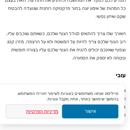
תפריע לכם למקד את המחשבה ולהרגיע את התודעה. וזאת בעצם
כל המהות של אימון יוגה בתור פרקטיקה רוחנית שנועדה להבטיח
שקט ואיזון נפשי.
האורך שלו צריך להתאים לגודל הגוף שלכם, כשאתם שוכבים עליו,
רוב הגוף שלכם צריך להיות על המשטח ולא על הרצפה. מזרן קטן
וצפוף שאינכם יכולים להניח את הגוף שלכם עליו בצורה חופשית
ונינוחה לא יספק את הסחורה.
עובי
אתם צריכים למצוא את העובי המתאים ביותר להעדפות, לצרכים
מייליסט
אנחנו משתמשים בעוגיות לשיפור חוויית המשתמש.
ולמטרות השימוש שלכם, העובי של מזרני היוגה השונים שתמצאו
בהמשך שימושך באתר, אתה מקבל עוגיות.
בשוק נע בין 2 ל-8 מ"מ. הסוג דק עלול להגביר את הלחץ על הגוף
מדיניות הפרטיות
אישור
שלכם ולגרום לכאבים ונוקשות במפרקים.