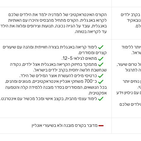
 בקרב ילדים
הקורס האינטראקטיבי של לומדניה ילמד את הילדים שלכם
נובאקיד
לקרוא באנגלית. הקורס מתחיל מהבסיס והיכרו עם האותיות
לם.
באנגלית, עובד על הגייה נכונה, תנועות וצירופים ומלווה את הילד
עד לקריאה בטוחה.
תר ללימוד
לימוד קריאה באנגלית בצורה חווייתית ומהנה עם שיעורים
ראל.
קצרים ומסודרים.
מתאים לגילאי 5–12.
 טרום שיעור,
מתמקד בחיזוק הקריאה באנגלית אצל ילדים, נקודה
קי למידה לתרגול
שנחשבת חלשה יחסית בקרב ילדים בישראל.
כרטיסי מילים להעשרת אוצר המילים של הילד.
נוחים יותר
כ־700 משחקי אונליין אינטראקטיביים, מגוונים ומהנים,
.
בכל הנושאים, המסודרים בסדר מובנה ללמידה קלה והטמעה
ם ניסיון וידע
אפקטיבית.
לימוד עצמי מהבית, בקצב אישי ומכל מכשיר עם אינטרנט.
ילדים שלכם
מדובר בקורס מובנה ולא בשיעורי אונליין