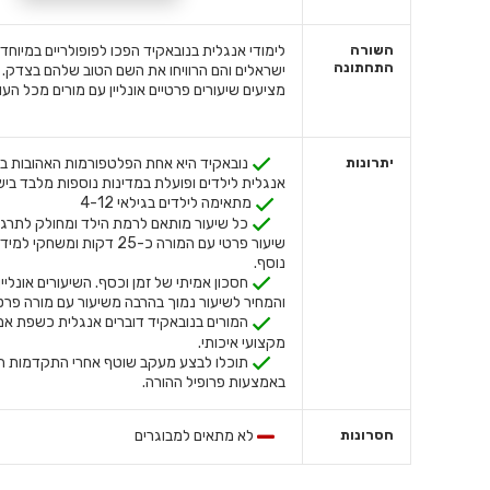
השורה
לימודי אנגלית בנובאקיד הפכו לפופולריים במיוחד
התחתונה
ישראלים והם הרוויחו את השם הטוב שלהם בצדק. 
מציעים שיעורים פרטיים אונליין עם מורים מכל העו
יתרונות
נובאקיד היא אחת הפלטפורמות האהובות ביו
אנגלית לילדים ופועלת במדינות נוספות מלבד ביש
מתאימה לילדים בגילאי 4-12
כל שיעור מותאם לרמת הילד ומחולק לתרגול
שיעור פרטי עם המורה כ-25 דקות ומשח
נוסף.
חסכון אמיתי של זמן וכסף. השיעורים אונליין 
והמחיר לשיעור נמוך בהרבה משיעור עם מורה פרטי
המורים בנובאקיד דוברים אנגלית כשפת אם ע
מקצועי איכותי.
תוכלו לבצע מעקב שוטף אחרי התקדמות ה
באמצעות פרופיל ההורה.
חסרונות
לא מתאים למבוגרים