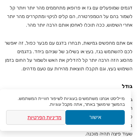
דגמים שמופעלים עם גז או פרופאן מתחממים מהר יותר ויותר קל
לשמור בהם על הטמפרטורה, הם קלים לניקוי ומתקררים מהר יותר
אחרי השימוש, ככה תוכלו לאחסן אותם הרבה יותר מהר.
אם אתם מחפשים גמישות, תבחרו בדגם עם מבער כפול, זה יאפשר
לכם להשתמש בגז, בעץ או בשילוב של שניהם ביחד. בדגמים
מהסוג הזה הרבה יותר קל להדליק את האש ולשמור על החום בזמן
השימוש בעץ, וגם תקבלו תוצאות מהירות עם טעם מדהים.
גודל
מייליסט
אנחנו משתמשים בעוגיות לשיפור חוויית המשתמש.
גודל הטאבון המומלץ משתנה לפי כמות הנפשות שיש בבית, אפילו
בהמשך שימושך באתר, אתה מקבל עוגיות.
רצוי לקחת בחשבון עוד כמה אורחים שיקפצו לבקר מידי פעם כדי
לאכול את המאכלים הטעימים והמיוחדים שתכינו. חשוב שתבחרו
מדיניות הפרטיות
אישור
בגודל המתאים כדי שלא תמצאו את עצמכם מחכים בזמן האוכל
שעוד פיצה תהיה מוכנה.