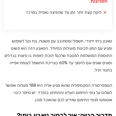
חסרונות
לוקח קצת יותר זמן עד שהפיצה נאפית במרכז
טאבון ביתי ייחודי, חשמלי ומסתובב עם משטח, נוח וקל לשימוש
ומגיע עם המון תכונות מועילות במיוחד. הטאבון הזה הוא פשוט
התוספת המושלמת למטבח שלכם! תוכלו לאפות בו פיצות בגדלים
וסוגים שונים וגם לחסוך עד 60% בצריכת החשמל לעומת אפייה
בתנור רגיל.
הטמפרטורה המקסימלית שהוא מגיע אליה היא 188 מעלות ואפשר
לשלוט על גופי החימום העליון והתחתון בנפרד. יש טיימר כיבוי
אוטומטי לגופי החימום שיודיע לכם שהאוכל מוכן.
מדריך קנייה: איך לבחור טאבון ביתי?