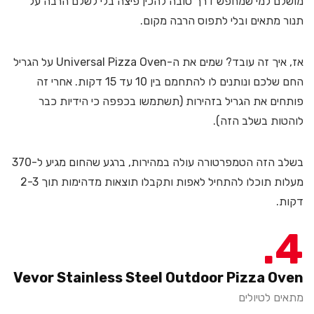
מושלם למי שמחפש דרך טובה להכין פיצה בלי לשלם הרבה על
תנור מתאים ובלי לתפוס הרבה מקום.
אז, איך זה עובד? שמים את ה-Universal Pizza Oven על הגריל
החם שלכם ונותנים לו להתחמם בין 10 עד 15 דקות. אחרי זה
פותחים את הגריל בזהירות (תשתמשו בכפפה כי הידיות כבר
לוהטות בשלב הזה).
בשלב הזה הטמפרטורה עולה במהירות, ברגע שהחום מגיע ל-370
מעלות תוכלו להתחיל לאפות ותקבלו תוצאות מדהימות תוך 2-3
דקות.
4
Vevor Stainless Steel Outdoor Pizza Oven
מתאים לטיולים