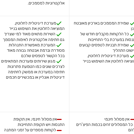
אלקטרוניות למסמכים.
שמירת המסמכים בארכיון מאובטח
מערכת דיגיטלית לחלוטין,
ן
המוציאה לחלוטין את השימוש בנייר
כל הלקוחות מקבלים חודש של
השירות מתאים מאוד למי שצריך
סות במערכת בלי התחייבות
גם חתימה אלקטרונית לאימות המסמך
שמירת תבניות לטפסים קבועים
המערכת מאפשרת התנהלות
שוט התהליך
מסודרת וברמת אבטחה גבוהה מאוד
מערכת דיגיטלית לחלוטין,
בכל הקשור לטפסים שלכם
מגוון שירותים ומערכות המתאימים
ציאה לחלוטין את השימוש בנייר
לצרכים שונים כמו הטמעת פתרונות
חתימה במערכת או ממשק לחתימה
דיגיטלית אונליין או במכשירים חכמים
אין מסלול חינמי
אין מסלול חינמי, אין תקופת
כל המסלולים זהים בכמות הפיצ'רים
התנסות ויש תקופת התחייבות
הם
לקוחות מספרים על זמני המתנה