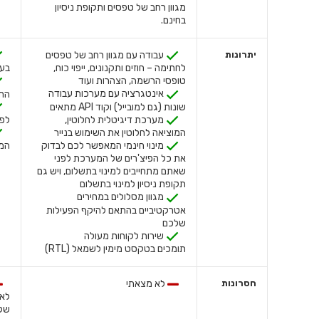
מגוון רחב של טפסים ותקופת ניסיון
בחינם.
יתרונות
עבודה עם מגוון רחב של טפסים
לחתימה – חוזים ותקנונים, ייפוי כוח,
בענ
טופסי הרשמה, הצהרות ועוד
אינטגרציה עם מערכות עבודה
התנ
שונות (גם למובייל) וקוד API מתאים
מערכת דיגיטלית לחלוטין,
לפי
המוציאה לחלוטין את השימוש בנייר
מינוי חינמי המאפשר לכם לבדוק
המו
את כל הפיצ'רים של המערכת לפני
שאתם מתחייבים למינוי בתשלום, ויש גם
תקופת ניסיון למינוי בתשלום
מגוון מסלולים במחירים
אטרקטיביים בהתאם להיקף הפעילות
שלכם
שירות לקוחות מעולה
תומכים בטקסט מימין לשמאל (RTL)
חסרונות
לא מצאתי
לא 
של