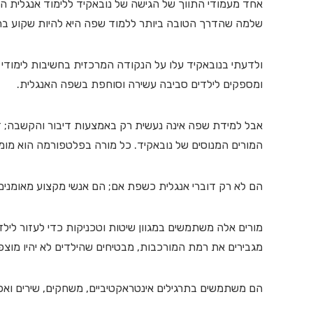
אחד מעמודי התווך של הגישה של נובאקיד ללימוד אנגלית
שלמה שהדרך הטובה ביותר ללמוד שפה היא להיות שקוע בה
ולדעתי בנובאקיד עלו על הנקודה המרכזית בחשיבות לימודי 
ומספקים לילדים סביבה עשירה וסוחפת בשפה האנגלית.
אבל למידת שפה אינה נעשית רק באמצעות דיבור והקשבה; ז
המורים המנוסים של נובאקיד. כל מורה בפלטפורמה הוא מומחה ESL מוסמך עם ניסיון בהוראה מ
הם לא רק דוברי אנגלית כשפת אם; הם אנשי מקצוע מאומנים 
מורים אלה משתמשים במגוון שיטות וטכניקות כדי לעזור לי
מגבירים את רמת המורכבות, מבטיחים שהילדים לא יהיו מו
הם משתמשים בתרגילים אינטראקטיביים, משחקים, שירים ואפילו סיורי VR כדי להפוך את הלמידה ל