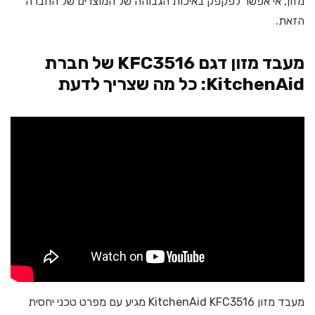
מזון, אי אפשר לפקפק באיכות הגבוהה של המוצרים של החברה
הזאת.
מעבד מזון דגם KFC3516 של חברת
KitchenAid: כל מה שצריך לדעת
מעבד מזון KitchenAid KFC3516 מגיע עם מפרט טכני יחסית