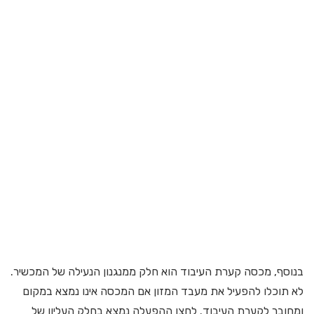
בנוסף, מכסה קערת העיבוד הוא חלק ממנגנון הנעילה של המכשיר.
לא תוכלו להפעיל את מעבד המזון אם המכסה אינו נמצא במקום
ומחובר לקערת העיבוד. לחצן ההפעלה נמצא בחלק העליון של