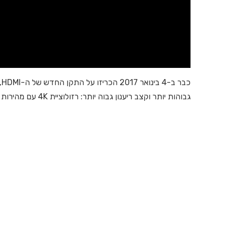
גבוהות יותר וקצב ריענון גבוה יותר: רזולוציית 4K עם מהירות ריענון פיקסל של 120Hz, ורזולוציית 8K עם מהירות ריענון פיקסל זהה.