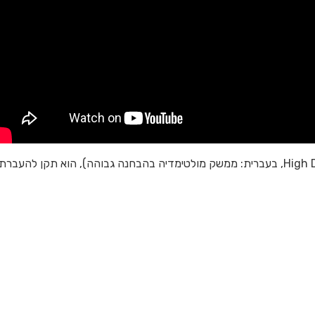
HDMI (ראשי תיבות של High Definition Multimedia Interface, בעברית: ממשק מולטימדיה בהבחנה גבוהה), הוא תקן להעברת