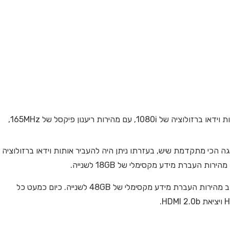
HDMI 1 בעזרתו ניתן היה להעביר אותות וידאו ברזולוציה של 1080i, עם מהירות ריענון פיקסל של 165MHz,
תצוגה הכי מתקדמת שיש, בעזרתו ניתן היה להעביר אותות וידאו ברזולוציה
לשם השוואה, התקן הכי מתקדם היום (HDMI 2.1) מגיע לקצב מהירות העברת מידע מקסימלי של 48GB לשנייה. כיום כמעט כל