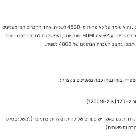
קצב מהירות העברת המידע המקסימלי עלה משמעותית גם כן, והוא עומד על לא פחות מ-48GB לשנייה. אחד הדברים הכי מעניינים
הוא עניין התאימות: אפשר לחבר את הכבל של גרסת 2.1 גם למכשירים בעלי יציאת HDMI ישנה יותר, ואפשר גם לחבר כבלים ישנים
פייה, בואו נבחן כמה מאפיינים בקצרה:
יג תמונות חדות גם כאשר יש פערים של כהות ובהירות בתמונה (למשל: בסרט
רה ומציאותית).