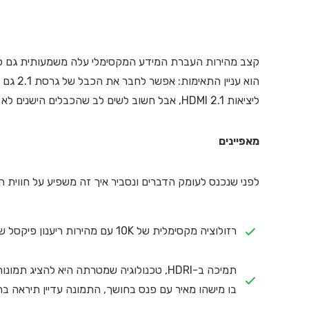
ליציאות HDMI 2.1, אבל חשוב לשים לב שהכבלים הישנים לא יתמכו בקצב העברת הנתונים של 48GB לשניה.
מאפיינים
לפני שנכנס לעומק הדברים ונסביר איך זה משפיע על חווית הצ
רזולוציה מקסימלית של 10K עם מהירות ריענון פיקסל של 120Hz (או 1200MHz).
תמיכה ב-HDRI, טכנולוגיה שמטרתה היא להצ
בו מישהו מאיר עם פנס בחושך, התמונה עדיין תיראה ברו