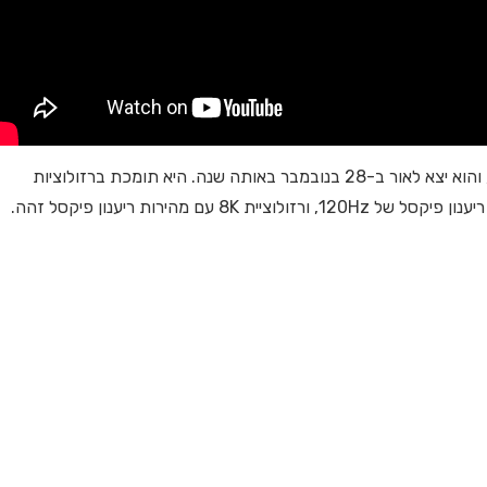
כבר ב-4 בינואר 2017 הכריזו על התקן החדש של ה-HDMI, והוא יצא לאור ב-28 בנובמבר באותה שנה. היא תומכת ברזולוציות