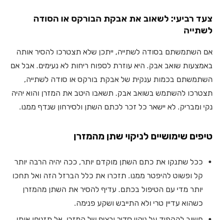
צעד רביעי: לשאוב את אבקת הבורקס או הסודה
לשתייה
אם השתמשתם בסודה לשתייה, ייתכן שלא תצטרכו להסיר אותה
באמצעות שואב אבק. היא עוזרת לספוח ריחות לא נעימים. אבל אם
השתמשתם בכמות ענקית של אבקת בורקס או סודה לשתייה,
תצטרכו להשתמש בשואב אבק. תשאבו היטב את המזרן והוא יהיה
נקי ומבריק. לא יישאר כל זכר לכתם השתן ולסירחון שנדף ממנו.
טיפים שימושיים לניקוי שתן מהמזרן
ככל שתנקו את כתם השתן מוקדם יותר, ככה יהיה הרבה יותר
קל ופשוט להיפטר ממנו. תזכרו את כלל הברזל הזה ואל תחכו
יותר מדי עם הטיפול בכתם. עדיף להסיר את השתן מהמזרן
כשהוא עדיין טרי ולא התייבש ושקע פנימה.
חשוב להקפיד על ניקוי סדיר ורציף של המזרן. אל תזניחו אותו.