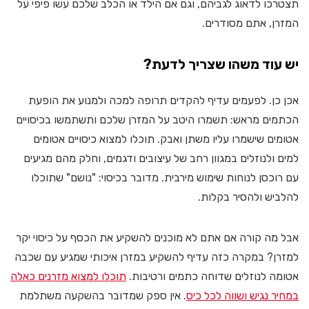
תצטרכו לדאוג לגביהם, וגם אם הילד או הכלב שלכם עשו פיפי על
המזרן, אתם מסודרים.
יש עוד משהו שצריך לדעת?
אכן כן. לפעמים עדיף להקדים תרופה למכה ולמנוע את הופעת
הכתמים מראש: תשמרו היטב על המזרן שלכם ותשתמשו בכיסויים
אטומים שישמרו עליו משתן ואבק. תוכלו למצוא כיסויים אטומים
למים ולנוזלים במגוון רחב של עיצובים ודגמים, וחלק מהם מגיעים
עם רוכסן לנוחות שימוש מירבית. מדובר בכיסוי: "נושם" שתוכלו
להלביש ולהסיר בקלות.
אבל מה קורה אם אתם לא מוכנים להשקיע את הכסף על כיסוי יקר
למזרן? במקרה כזה עדיף להשקיע במזרן איכותי שמגיע עם שכבה
אטומה לנוזלים שדוחה כתמים ורטיבות.
תוכלו למצוא מזרנים כאלה
במחיר נגיש ושווה לכל כיס
. אין ספק שמדובר בהשקעה משתלמת