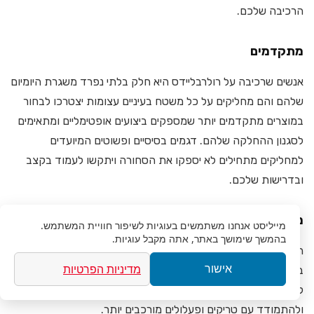
הרכיבה שלכם.
מתקדמים
אנשים שרכיבה על רולרבליידס היא חלק בלתי נפרד משגרת היומיום
שלהם והם מחליקים על כל משטח בעיניים עצומות יצטרכו לבחור
במוצרים מתקדמים יותר שמספקים ביצועים אופטימליים ומתאימים
לסגנון ההחלקה שלהם. דגמים בסיסיים ופשוטים המיועדים
למחליקים מתחילים לא יספקו את הסחורה ויתקשו לעמוד בקצב
ובדרישות שלכם.
מקצוענים
מייליסט
אנחנו משתמשים בעוגיות לשיפור חוויית המשתמש.
בהמשך שימושך באתר, אתה מקבל עוגיות.
הכוונה לרוכבים עם שנות ניסיון רבות שצברו קילומטראז’ רב
מדיניות הפרטיות
אישור
בהחלקה. הם שכללו וליטשו את יכולת ומיומנות הרכיבה שלהם עד
לרמות הגבוהות ביותר ויכולים להחליק ללא בעיות לכל כיוון ומרחק
ולהתמודד עם טריקים ופעלולים מורכבים יותר.