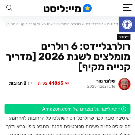
פתח סרגל נגישות
ראשי
»
דירוגים
»
רולרבליידס: 6 רולרים מומלצים לשנת 2026 [מדריך קנייה מקיף]
דירוגים
רולרבליידס: 6 רולרים
מומלצים לשנת 2026 [מדריך
קנייה מקיף]
שלומי מור
41865
צפיות
2 תגובות
16 בדצמבר 2025
דיסקליימר על מוצרים של Amazon.com
יש סיבה טובה לכך שרולרבליידס השתלטו על הרחובות לאחרונה:
הם יכולים להיות פעילות ספורטיבית מהנה, תחביב כיפי ובריא ודרך
מעולה להתנייד ממקום למקום במינימום זמן ומאמץ. אז אם אתם