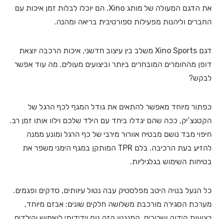
את הדגם המעולה של מותג Xino. הם יוכלו לבלות זמן איכות עם
החברים וליהנות מפעילות ספורטיבית בריאה ומהנה.
דגם Xino Sports משלב בין עיצוב חדשני, איכות הרכבה יוצאת
דופן מהחומרים המובחרים ביותר וביצועים מעולים. מה עוד אפשר
לבקש?
כפתור מיוחד מאפשר להתאים את גודל המגף לכף הרגל של
הקטנצ’יק, ככה שהם יגדלו ביחד עם הילד שלכם וילוו אותו זמן רב.
חיפוי מבד נושם מבטיח אוורור מירבי של כף הרגל ומונע ממנה
להזיע בעת הרכיבה. בלם TPR המותקן במגף הימני משפר את
בטיחות השימוש בגלגיליות.
כל הנעל בנויה היטב מפלסטיק עבה נטול עיוותים, סדקים ופגמים.
מערכת הסגירה מורכבת משלושה חלקים שונים: אבזם מיוחד,
רצועות הידוק ושרוכים. המנגנון הזה נוח וידידותי לשימוש והילדים