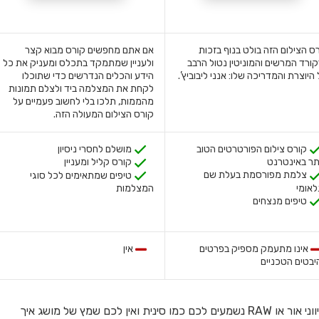
ס הצילום הזה בולט בנוף בזכות
אם אתם מחפשים קורס מבוא קצר
ורד המרשים והמוניטין נטול הרבב
ולעניין שמתמקד בתכלס ומעניק את כל
היוצרת והמדריכה שלו: אנני ליבוביץ’.
הידע והכלים הנדרשים כדי שתוכלו
לקחת את המצלמה ביד ולצלם תמונות
מהממות, תלכו בלי לחשוב פעמיים על
קורס הצילום המעולה הזה.
קורס צילום הפורטרטים הטוב
מושלם לחסרי ניסיון
תר באינטרנט
קורס קליל ומעניין
צלמת מפורסמת בעלת שם
טיפים שמתאימים לכל סוגי
לאומי
המצלמות
טיפים מנצחים
אינו מתעמק מספיק בפרטים
אין
יבטים הטכניים
אם מושגים בסיסיים בעולם הצילום כמו צמצם, קומפוזיציה, כיווני אור או RAW נשמעים לכם כמו סינית ואין לכם שמץ של מושג איך