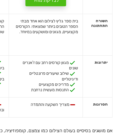
לבדיקת מחיר
השורה
בית ספר גליץ לצילום הוא אחד מבתי
קור
התחתונה
הספר הטובים ביותר שמצאתי. הקורסים
הרק
מקצועיים, מגוונים ומושקעים במיוחד.
של 
יתרונות
מגוון קורסים רחב עם ז'אנרים
שונים
ביו
שילוב שיעורים פרונטליים
ודיגיטליים
בינ
מדריכים מקצועיים
התנסות מעשית נרחבת
חסרונות
מצריך השקעה והתמדה
ובה