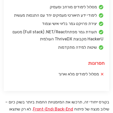
מסלול לימודים מורחב ומעמיק
לימודי ידע תיאורטי מעמיקים יחד עם התנסות מעשית
יצירת פרויקט גמר בליווי אישי וצמוד
תעודת גמר מפתחFull stack) .NET/React) מטעם
HackerU מקבוצת ThriveDX העולמית
שיטות למידה מתקדמות
חסרונות
מסלול לימודים מלא וארוך
בקורס ייחודי זה, תרכשו את המיומנויות החמות ביותר בשוק כיום –
שילוב מנצח של פיתוח
Back-End וFront-End
. לא רק שתצאו