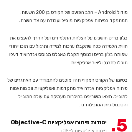
מודול Android – הלב הפועם של הקורס בן 200 השעות,
המתמקד בפיתוח אפליקציות מובייל ועבודה עם צד השרת.
בג'ון ברייס חושבים על הצלחת התלמידים ועל הדרך להעצים את
חווית הלמידה ככה שתקבלו ערכות למידה ותרגול עם תוכן ייחודי
שפותח בג'ון ברייס ובנוסף תקבלו טאבלט מבוסס אנדרואיד דעליו
תוכלו לתרגל וליצור אפליקציות.
בסיומו של הקורס המקיף תהיו מוכנים להתמודד עם האתגרים של
פיתוח אפליקציות אנדרואיד מתקדמות ואפליקציות ווב מותאמות
למובייל. תצאו משוריינים בהיכרות מעמיקה עם עולם המובייל
והטכנולוגיות המובילות בו.
5
יסודות פיתוח אפליקציות Objective-C
פיתוח אפליקציות ל-iOS