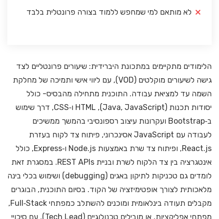
לא מותאם למי שמחפש ללמוד בצורה פרונטלית בלבד
הלימודים מתקיימים במתכונת היברידית: שיעורים פרונטליים לצד
גישה לשיעורים מוקלטים (VOD), עם ליווי אישי ותמיכה של מחלקת
השמה עד למציאת עבודה. התוכנית מתחילה מהבסיס- כולל
יסודות תכנות (Java, JavaScript), HTML ו‑CSS, דרך שימוש
ב‑Bootstrap ועקרונות עיצוב רספונסיבי בהמשך ממשיכים
לעבודה עם JavaScript אסינכרוני, פיתוח צד לקוח בעזרת
React.js, ופיתוח צד שרת באמצעות Node.js ו‑Express, כולל
אינטגרציה בין צד הלקוח לשרת ובניית REST APIs. במסגרת זאת
לומדים גם טכניקות לתיקון באגים (debugging) ושימוש בכלי בינה
מלאכותית לצורך אופטימיזציה של הקוד. בסיום התוכנית, הבוגרים
מקבלים תעודה בינלאומית ומוכנים להשתלב כמפתחי Full‑Stack,
מפתחי אפליקציות, או מובילים טכנולוגיים (Tech Lead), עם סיכויי