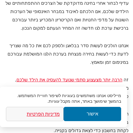
עדיף לבחור אחרי בחינה מדוקדקת של הצרכים ההתפתחותיים של
הילדים שלכם, אם הלכתם לאיבוד במבחר האינסופי של הערכות
השונות על מדפי החנויות ואם הקריטריון המכריע ביותר עבורכם
ברכישת ערכת לגו חדשה זה המחיר הגעתם למקום הנכון.
אנחנו הולכים לעשות סדר בבלאגן ולספק לכם את כל מה שצריך
לדעת כדי לעשות בחירה מנצחת בערכת הלגו המושלמת עבורכם
במינימום זמן ומאמץ.
זה
הרבה יותר מצעצוע סתמי שנועד להעסיק את הילד שלכם
,
מדובר במשחק חינוכי חשוב שמפתח את היצירתיות והדמיון ומעניק
מייליסט
אנחנו משתמשים בעוגיות לשיפור חוויית המשתמש.
לילד שלכם כישורים חשובים רבים שהוא יזדקק להם בהמשך חייו.
בהמשך שימושך באתר, אתה מקבל עוגיות.
מדיניות הפרטיות
חשוב שתשקיעו תשומת לב ומחשבה לבחירת הסט הנכון והמועיל
אישור
ביותר לילד שלכם. אז בואו נלמד כמה שיקולים ומאפיינים שצריך
לקחת בחשבון כדי לצאת גדולים בקנייה.