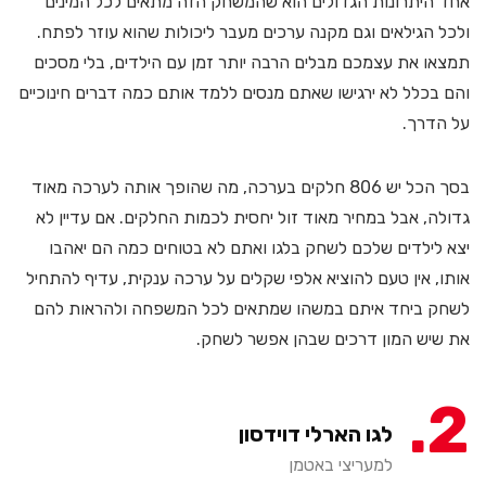
אחד היתרונות הגדולים הוא שהמשחק הזה מתאים לכל המינים
ולכל הגילאים וגם מקנה ערכים מעבר ליכולות שהוא עוזר לפתח.
תמצאו את עצמכם מבלים הרבה יותר זמן עם הילדים, בלי מסכים
והם בכלל לא ירגישו שאתם מנסים ללמד אותם כמה דברים חינוכיים
על הדרך.
בסך הכל יש 806 חלקים בערכה, מה שהופך אותה לערכה מאוד
גדולה, אבל במחיר מאוד זול יחסית לכמות החלקים. אם עדיין לא
יצא לילדים שלכם לשחק בלגו ואתם לא בטוחים כמה הם יאהבו
אותו, אין טעם להוציא אלפי שקלים על ערכה ענקית, עדיף להתחיל
לשחק ביחד איתם במשהו שמתאים לכל המשפחה ולהראות להם
את שיש המון דרכים שבהן אפשר לשחק.
2
לגו הארלי דוידסון
למעריצי באטמן