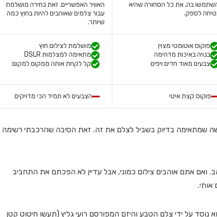
תמשו בה, את כל הסחורה שהיא
האוויר האפשריים. זאת בחירה מושלמת
יחה לספק.
עבור צלמים שאוהבים להיות בחוץ כמה
שיותר.
פוקוס אוטומטי מצוין
מושלמת לצילום חוץ
בנויה באיכות מדהימה
מתאימה למצלמות DSLR
צבעים מאוד חדים ויפים
קל לקחת אותה ממקום למקום
פוקוס קצת איטי
הצבעים לא תמיד הכי מדויקים
דשה שמתאימה בדיוק בשביל לצלם את זה. זאת הסיבה שהרכבתי רשימה
הב. ואם אתם אוהבים צילום כמוני, אבל עדיין לא הפכתם את התחביב
אותי.
 נוסד על ידי צלם הטבע והיזם המפורסם רועי גליץ (תעשו חיטוט קטן