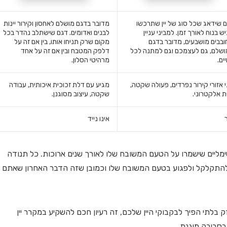
 שידאג שכל סוג של יין שתרכשו
מדובר בדגם מושלם לאחסון וקירור יינות
יש בנוח לאורך זמן. למביני עניין
לבנים ואדומים. דגם שישתלב נהדר בכל
ובבים מושבעים, מדובר בדגם
מקום שרק תניחו אותו, בין אם זה על
שלם, גם לעצמכם וגם למתנה לכל
דלפק המטבח ובין אם זה על אחד
ים.
מרהיטי הסלון.
 אזורי קירור נפרדים, פעולה שקטה,
מגיע עם דלת זכוכית איכותית, עבודה
ת אלקטרוני.
שקטה, עיצוב מסוגנן.
אינו נייד
מליים שישמרו על הטעם המשובח שלו לאורך שנים ארוכות. כל תנודה
 להתקלקל ולפגוע בטעם המשובח שלו וכמובן שזה הדבר האחרון שאתם
ק בלתי הפיך לבקבוקי היין שלכם, זה רעיון חכם להשקיע במקרר יין
סביבה מוגנת.