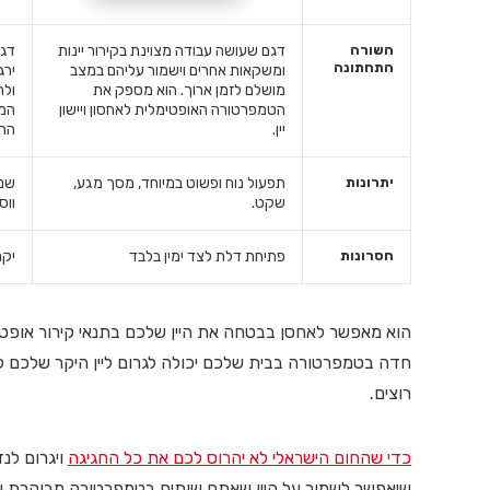
השורה
דגם שעושה עבודה מצוינת בקירור יינות
דגם
התחתונה
ומשקאות אחרים וישמור עליהם במצב
ירג
מושלם לזמן ארוך. הוא מספק את
ולח
הטמפרטורה האופטימלית לאחסון ויישון
המו
יין.
החי
יתרונות
תפעול נוח ופשוט במיוחד, מסך מגע,
שני
שקט.
ווס
חסרונות
פתיחת דלת לצד ימין בלבד
יקר
הוא מאפשר לאחסן בבטחה את היין שלכם בתנאי קירור אופטי
חדה בטמפרטורה בבית שלכם יכולה לגרום ליין היקר שלכם
רוצים.
כדי שהחום הישראלי לא יהרוס לכם את כל החגיגה
ויגרום לנז
שיאפשר לשמור על היין שאתם שותים בטמפרטורה מבוקרת וב