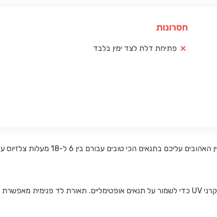
חסרונות
פתיחת דלת לצד ימין בלבד
תוכלו לבחור את הטמפרטורה האידיאלית לשמירה על סוגי היין האהובים עליכם בתנאים הכי טובים עבורם בין 6 ל-18 מעלות צל
הדגם הזה יחסית קל משקל ומגיע עם דלת זכוכית החוסמת קרני UV כדי לשמור על תנאים אופטימליים. תאורת לד פנימית מאפשרת