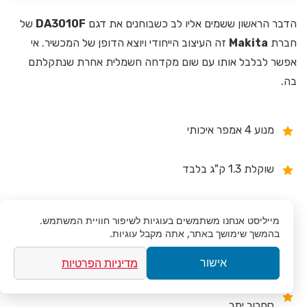
הדבר הראשון ששמים אליו לב כשבוחנים את דגם
DA3010F
של
חברת
Makita
זה העיצוב הייחודי ויוצא הדופן של המכשיר. אי
אפשר לבלבל אותו עם שום מקדחה חשמלית אחרת שנתקלתם
בה.
מנוע 4 אמפר איכותי
שוקלת 1.3 ק"ג בלבד
תאורה מובנית לעבודה נוחה באזורים אפלים
מייליסט
אנחנו משתמשים בעוגיות לשיפור חוויית המשתמש.
בהמשך שימושך באתר, אתה מקבל עוגיות.
עיצוב קומפקטי לעבודה בחללים צרים
מדיניות הפרטיות
אישור
דוושת תפעול לויסות מהירות הקידוח עם מנגנון למניעת
סחרור יתר