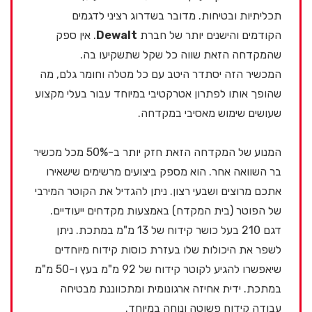
תכליתיות ובטיחות. מדובר בשדרוג רציני לדגמים
הקודמים והישנים יותר של חברת
Dewalt
. אין ספק
שהמקדחה הזאת שווה כל שקל שתשקיעו בה.
המכשיר הזה יסתדר היטב עם כל מטלה וחומר גלם, מה
שהופך אותו לפתרון אטרקטיבי במיוחד עבור בעלי מקצוע
שעושים שימוש מאסיבי במקדחה.
המנוע של המקדחה הזאת חזק יותר ב-50% מכל מכשיר
בר השוואה אחר. הוא מספק ביצועים מרשימים שישאירו
אתכם מרוצים ושבעי רצון. ניתן להגדיל את הקוטר המירבי
של הפוטר (בית המקדח) באמצעות מקדחים ייעודיים.
דגם 210 בעל כושר קידוח של 13 מ"מ במתכת. ניתן
לשפר את היכולות שלו בעזרת כוסות קידוח מיוחדים
שיאפשרו להגיע לקוטר קידוח של 92 מ"מ בעץ ו-50 מ"מ
במתכת. ידית אחיזה ארגונומית ומתכווננת מבטיחה
עבודה קידוח פשוטה ונוחה במיוחד.