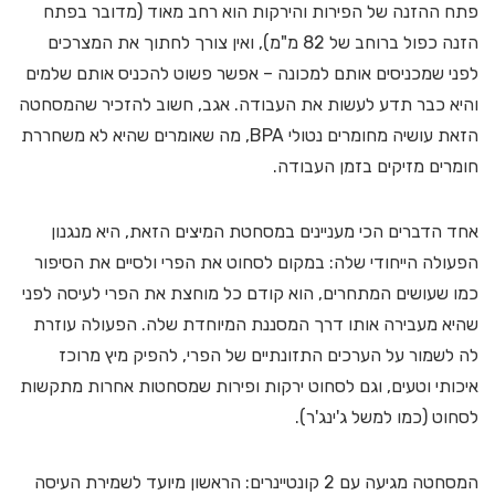
פתח ההזנה של הפירות והירקות הוא רחב מאוד (מדובר בפתח
הזנה כפול ברוחב של 82 מ"מ), ואין צורך לחתוך את המצרכים
לפני שמכניסים אותם למכונה – אפשר פשוט להכניס אותם שלמים
והיא כבר תדע לעשות את העבודה. אגב, חשוב להזכיר שהמסחטה
הזאת עושיה מחומרים נטולי BPA, מה שאומרים שהיא לא משחררת
חומרים מזיקים בזמן העבודה.
אחד הדברים הכי מעניינים במסחטת המיצים הזאת, היא מנגנון
הפעולה הייחודי שלה: במקום לסחוט את הפרי ולסיים את הסיפור
כמו שעושים המתחרים, הוא קודם כל מוחצת את הפרי לעיסה לפני
שהיא מעבירה אותו דרך המסננת המיוחדת שלה. הפעולה עוזרת
לה לשמור על הערכים התזונתיים של הפרי, להפיק מיץ מרוכז
איכותי וטעים, וגם לסחוט ירקות ופירות שמסחטות אחרות מתקשות
לסחוט (כמו למשל ג'ינג'ר).
המסחטה מגיעה עם 2 קונטיינרים: הראשון מיועד לשמירת העיסה