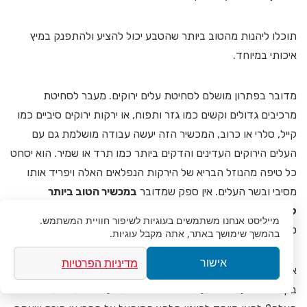
תוכלו ליהנות מהטוב ביותר שהטבע יכול להציע ולהתפנק במיץ
איכותי במיוחד.
מדובר בפתרון מושלם לסחיטת עלים ירוקים. מעבר לסחיטת
מרכיבים גדולים וקשים כמו גזר ותפוח, או ירקות ירוקים סיביים כמו
קייל, סלרי או כרוב, המכשיר הזה יעשה עבודה מושלמת גם עם
העלים הירוקים העדינים והדקים ביותר כמו תרד או שמיר. הוא יסחט
כל טיפה מהנוזל הבריא של הירקות הנפלאים האלה ויפריד אותו
מסיבי ובשר העלים. אין ספק שמדובר
במכשיר הטוב ביותר
לסחיטת ירקות עליים.
הוא יספק שייק ירוק מושלם שתתענגו על כל
מייליסט
אנחנו משתמשים בעוגיות לשיפור חוויית המשתמש.
טיפה שלו.
בהמשך שימושך באתר, אתה מקבל עוגיות.
מדיניות הפרטיות
אישור
אבל המכונה הזאת מסתדרת נפלא עם ירקות רכים יותר שנמעכים
בקלות כמו ענבים או עגבניות. מה הסוד לטעם הנפלא של המיצים