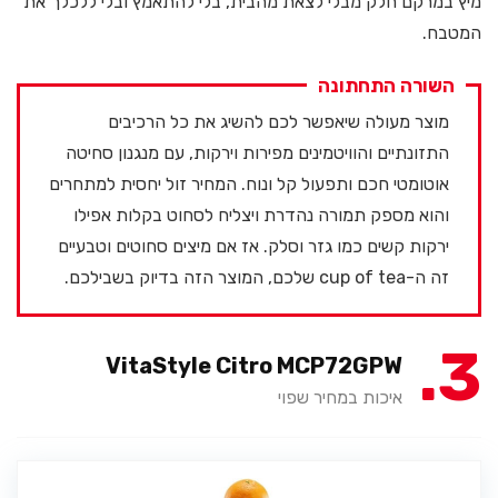
מיץ במרקם חלק מבלי לצאת מהבית, בלי להתאמץ ובלי ללכלך את
המטבח.
השורה התחתונה
מוצר מעולה שיאפשר לכם להשיג את כל הרכיבים
התזונתיים והוויטמינים מפירות וירקות, עם מנגנון סחיטה
אוטומטי חכם ותפעול קל ונוח. המחיר זול יחסית למתחרים
והוא מספק תמורה נהדרת ויצליח לסחוט בקלות אפילו
ירקות קשים כמו גזר וסלק. אז אם מיצים סחוטים וטבעיים
זה ה-cup of tea שלכם, המוצר הזה בדיוק בשבילכם.
3
VitaStyle Citro MCP72GPW
איכות במחיר שפוי