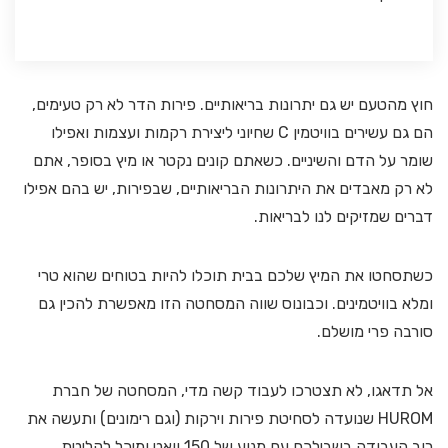
חוץ מהטעם יש גם יתרונות בריאותיים. פירות הדר לא רק טעימים,
הם גם עשירים בוויטמין C שחיוני ליצירת רקמות ועצמות ואפילו
שומר על הדם והשיניים. כשאתם קונים נקטר או מיץ בסופר, אתם
לא רק מאבדים את היתרונות הבריאותיים, שבפירות, יש בהם אפילו
דברים שמזיקים לנו לבריאות.
כשתסחטו את המיץ שלכם בבית תוכלו להיות בטוחים שהוא טרי
ומלא בוויטמינים. וכבונוס שווה המסחטה הזו מאפשרת להכין גם
סורבה פרי מושלם.
אל תדאגו, לא תצטרכו לעבוד קשה מדי, המסחטה של חברת
HUROM שנועדה לסחיטת פירות וירקות (וגם רימונים) ותעשה את
רוב העבודה בשבילכם עם מנוע של 150 וואט ומיכל לקליטת