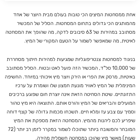
אחת ממסחטות המיצים הכי טובות בעולם מבית היוצר של אחד
מהמותגים הכי גדולים בתחום המסחטות. הסליל של המכשיר
מסתובב במהירות של 63 סיבובים לדקה, מה שהופך את המסחטה
לאיטית, מה שמאפשר לשמור על הטעם המקורי של המיץ.
בניגוד למסחטות צנטריפוגליות שמגיעות למהירות חיתוך מסחררת
של 10,000 סל"ד, המכשיר הזה פועל לאט ובטוח. הסליל מסתובב
באיטיות, מרסק את הפרי או הירק ויוצר מיץ איכותי במיוחד. החשיפה
המינימלית של המיץ לאוויר מונעת חמצון שלו ושומרת על ערכיו
התזונתיים. שיטת הסחיטה הזאת אינה יוצרת חום שפוגע ברכיבים
המועילים והבריאים של המיץ והורס אותם. התוצאה היא מיץ טהור
וסמיך עם צבע עז ומלא חיים. תשכחו מכמות גדולה של קצף דוחה
שיפריע לכם ליהנות מהמיץ. המסחטה הזאת מספקת את המיץ
המובחר והמשובח ביותר שתוכלו לשמור במקרר לזמן רב יותר (72
שעות) מאשר מיץ שהוכן במסחטה חשמלית מהירה.