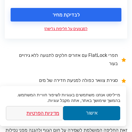
לבדיקת מחיר
למבצעים על חליפות גלישה!
תפרי FlatLock עם אזורים חלקים לתנועה ללא גירויים
בעור
סגירת צוואר כפולה למניעת חדירה של מים
מייליסט
אנחנו משתמשים בעוגיות לשיפור חוויית המשתמש.
רוכסן YKK מס' 10 באיכות גבוהה, כולל רצועה ארוכה
בהמשך שימושך באתר, אתה מקבל עוגיות.
מדיניות הפרטיות
אישור
רפידות ברכיים של Krypto לשיפור העמידות
זאת החליפה המושלמת לשמירה על חום הגוף ולהגנה מפני נפילות