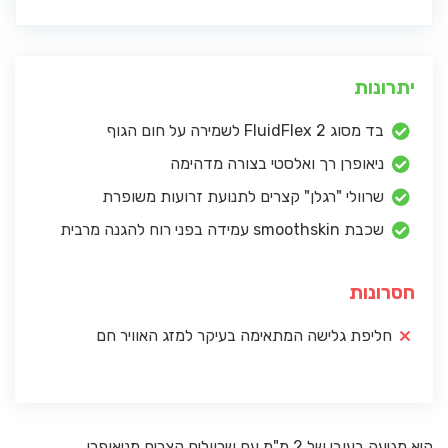
יתרונות
בד מסוג FluidFlex 2 לשמירה על חום הגוף
ניאופרן רך ואלסטי בצורה מדהימה
שרוולי "רגלן" קצרים לתנועת זרועות משופרת
שכבת smoothskin עמידה בפני רוח להגנה מרבית
חסרונות
חליפת גלישה המתאימה בעיקר למזג האוויר חם
היא מגיעה בעובי של 2 מ"מ עם שרוולים קצרים מניאופרן