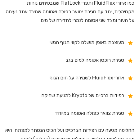
כמו אזורי FluidFlex ותפרי FlatLock שמבטיחים נוחות
מקסימלית, יחד עם סגירת צוואר כפולה ואטומה שמצד אחד נעימה
על העור ומצד שני אטומה לגמרי לחדירה של מים.
מעוצבת באופן מושלם לקווי הגוף הנשי
סגירת רוכסן אטומה למים בגב
אזורי FluidFlex לשמירה על חום הגוף
רפידות ברכיים של Krypto למניעת שחיקה
סגירת צוואר כפולה ואטומה במיוחד
החליפה מגיעה עם רפידות הברכיים ועל הכיס הנסתר למפתח. היא
אחת מחליפות הגלישה המעולות שנחשבות (בקלות) לאחת