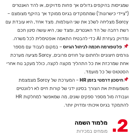
שמגייסות בהיקפים גדולים אך פחות מדויקים, או להד האנטרים
("ציידי כישרונות') שמתמקדים בגיוס ממוקד אך בהיקף מצומצם –
Sorcy מצליחה לשלב את שני העולמות. מצד אחד, היא עובדת עם
רשת רחבה של הד האנטרים, ומצד שני, היא עושה סינון חכם
ומדויק בעזרת AI כדי להבטיח התאמה אופטימלית לכל משרה.
פלטפורמה חכמה לניהול הגיוס
– במקום לעבוד עם מספר
גורמים חיצוניים ולחתום על חוזים מרובים, Sorcy מציעה מערכת
אחת שמרכזת את כל התהליך מקצה לקצה, כולל מעקב נוח אחרי
הסטטוס של כל מועמד.
חיסכון דרמטי בזמן HR
– המערכת של Sorcy מצמצמת
משמעותית את הצורך בסינון ידני של קורות חיים לא רלוונטיים
ועבודה מול מספר ספקים שונים, מה שמאפשר למחלקות HR
להתמקד בגיוס איכותי ומדויק יותר.
2
מלמוד השמה
מומחים במכירות