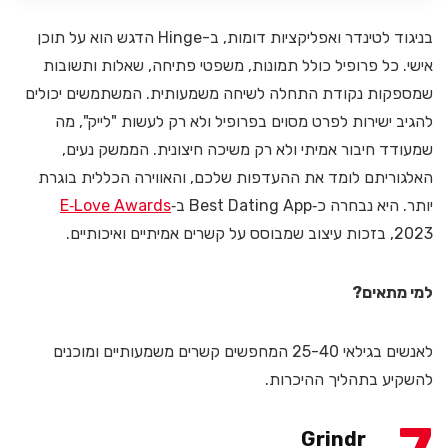
בניגוד לטינדר ואפליקציות דומות, ב-Hinge הדגש הוא על תוכן
אישי. כל פרופיל כולל תמונות, משפטי פתיחה, שאלות ותשובות
שמספקות נקודת התחלה לשיחה משמעותית. המשתמשים יכולים
להגיב ישירות לפרט מסוים בפרופיל ולא רק לעשות "לייק", מה
שמעודד חיבור אמיתי ולא רק משיכה חיצונית. הממשק נעים,
האלגוריתם לומד את ההעדפות שלכם, והאווירה הכללית בוגרת
יותר. היא נבחרה כ‑Best Dating App ב‑
E‑Love Awards
2023, בזכות עיצוב שמבוסס על קשרים אמיתיים ואיכותיים.
למי מתאים?
לאנשים בגילאי 25-40 המחפשים קשרים משמעותיים ומוכנים
להשקיע בתהליך ההיכרות.
Grindr