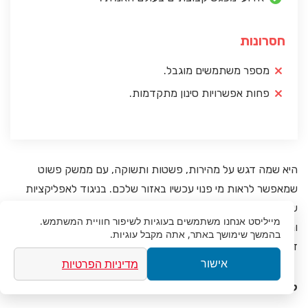
חסרונות
מספר משתמשים מוגבל.
פחות אפשרויות סינון מתקדמות.
היא שמה דגש על מהירות, פשטות ותשוקה, עם ממשק פשוט
שמאפשר לראות מי פנוי עכשיו באזור שלכם. בניגוד לאפליקציות
שמכוונות לקשר ארוך טווח, זבנג דווקא מעודדת היכרות מיידית
מייליסט
אנחנו משתמשים בעוגיות לשיפור חוויית המשתמש.
ונועזת, ומתאימה למי שמחפש ריגוש, חוויה או סטוץ מזדמן. עם
בהמשך שימושך באתר, אתה מקבל עוגיות.
זאת, יש בה גם מקום לכנות ולכבוד הדדי, והפרטיות נשמרת היטב.
מדיניות הפרטיות
אישור
למי מתאים?