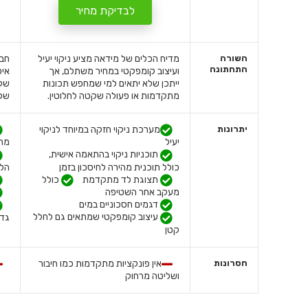
לבדיקת מחיר
השורה
מדיח הכלים של מידאה מציע ניקוי יעיל
חבר
התחתונה
ועיצוב קומפקטי במחיר משתלם, אך
איכ
ייתכן שלא יתאים למי שמחפש תכונות
שקט
מתקדמות או פעולה שקטה לחלוטין.
שלה
יתרונות
מערכת ניקוי חזקה במיוחד לניקוי
יעיל
מת
תוכניות ניקוי בהתאמה אישית,
כולל תוכנית מהירה לחיסכון בזמן
הלכ
תצוגת לד מתקדמת
כולל
מעקב אחר השטיפה
דגמים חסכוניים במים
עיצוב קומפקטי שמתאים גם לחלל
גדו
קטן
חסרונות
אין פונקציות מתקדמות כמו חיבור
ושליטה מרחוק